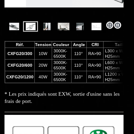
Réf.
Tension
Couleur
Angle
CRI
Taille
3000K-
L300 x W22 x
CXFG20/300
10W
110°
RA>90
6500K
H25mm
3000K-
L600 x W22 x
CXFG20/600
20W
110°
RA>90
6500K
H25mm
3000K-
L1200 x W22 
CXFG20/1200
40W
110°
RA>90
6500K
H25mm
* Les prix indiqués sont EXW, sortie d'usine sans les
frais de port.