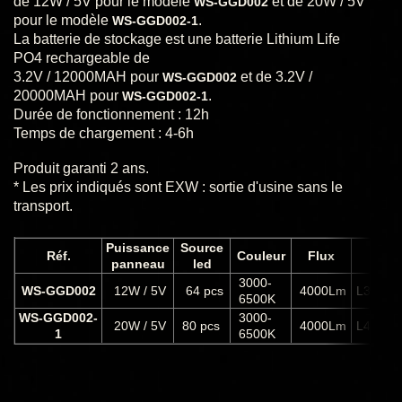
de 12W / 5V pour le modèle
et de 20W / 5V
WS-GGD002
pour le modèle
.
WS-GGD002-1
La batterie de stockage est une batterie Lithium Life
PO4 rechargeable de
3.2V / 12000MAH pour
et de 3.2V /
WS-GGD002
20000MAH pour
.
WS-GGD002-1
Durée de fonctionnement : 12h
Temps de chargement : 4-6h
Produit garanti 2 ans.
* Les prix indiqués sont EXW : sortie d'usine sans le
transport.
Puissance
Source
Réf.
Couleur
Flux
T
panneau
led
3000-
WS-GGD002
12W / 5V
64 pcs
4000Lm
L320x3
6500K
WS-GGD002-
3000-
20W / 5V
80 pcs
4000Lm
L400x4
1
6500K