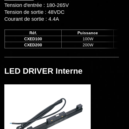
Tension d'entrée : 180-265V
Tension de sortie : 48VDC
Courant de sortie : 4.4A
Réf.
Puissance
CXED100
100W
69
CXED200
200W
11
LED DRIVER Interne