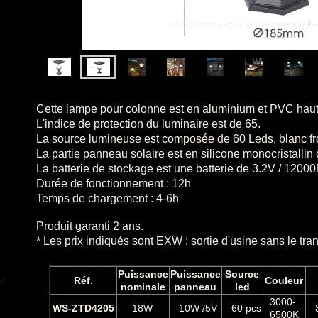
Cette lampe
pour colonne
est en aluminium et PVC haut
L'indice de protection du luminaire est de 65.
La source lumineuse est composée de 60 Leds, blanc fr
La partie panneau solaire est en silicone monocristallin
La batterie de stockage est une batterie de
3.2V / 1200
Durée de fonctionnement : 12h
Temps de chargement : 4-6h
Produit garanti 2 ans.
* Les prix indiqués sont EXW : sortie d'usine sans le tran
Puissance
Puissance
Source
Réf.
Couleur
nominale
panneau
led
3000-
WS-ZTD4205
18W
10W /5V
60 pcs
3
6500K