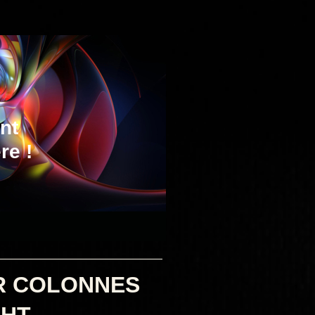
nt
re !
UR COLONNES
GHT