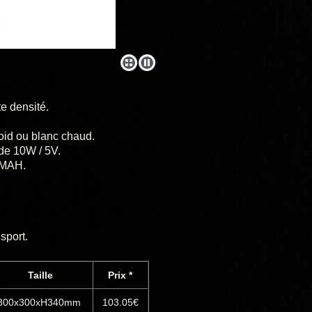
e densité.
oid ou blanc chaud.
 de 10W / 5V.
0MAH.
sport.
Taille
Prix *
00x300xH340mm
103.05€