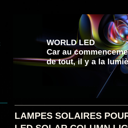
WORLD LED
E
Car au commenceme
de tout, il y a la lumiè
LAMPES SOLAIRES PO
LED SOLAR COLUMN LI