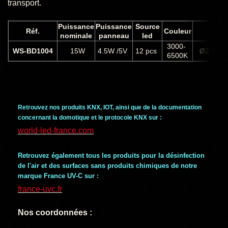
transport.
Puissance
Puissance
Source
Réf.
Couleur
Ta
nominale
panneau
led
3000-
WS-BD1004
15W
4.5W /5V
12 pcs
Ø260 x 
6500K
Retrouvez nos produits KNX, IOT, ainsi que de la documentation
concernant la domotique et le protocole KNX sur :
world-led-france.com
Retrouvez également tous les produits pour la désinfection
de l'air et des surfaces sans produits chimiques de notre
marque France UV-C sur :
france-uvc.fr
Nos coordonnées :