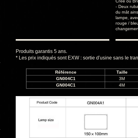
Cree ou Bri
- Deux ruba
du mât ains
lampe, avec
rouge / bleu
changement
Produits garantis 5 ans.
* Les prix indiqués sont EXW : sortie d'usine sans le tran
Référence
Taille
GN004C1
3M
GN004C1
4M