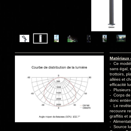
Matériaux 
- Ce modèl
sans égal, 
trottoirs, p
allées et c
efficacité 
- Plusieurs
- Corps de
donc entièr
- Le revêt
recouvre re
graffitis et
- Alimentat
- Source l