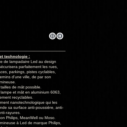
et technologie :
e de lampadaire Led au design
sécurisera parfaitement les rues,
laces, parkings, pistes cyclables,
hemins d'une ville, de par son
lumineuse.
 tailles de mât possible.
 lampe et mât en aluminium 6063,
ement recyclables.
ement nanotechnologique qui les
nde sa surface anti-poussière, anti-
 anti-rayures.
ion Philips, MeanWell ou Moso.
umineuse à Led de marque Philips,