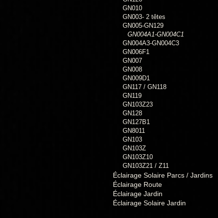
GN010
GN003- 2 têtes
GN005-GN129
GN004A1-GN004C1
GN004A3-GN004C3
GN006F1
GN007
GN008
GN009D1
GN117 / GN118
GN119
GN103Z23
GN128
GN127B1
GN8011
GN103
GN103Z
GN103Z10
GN103Z21 / Z11
Éclairage Solaire Parcs / Jardins
Éclairage Route
Éclairage Jardin
Éclairage Solaire Jardin