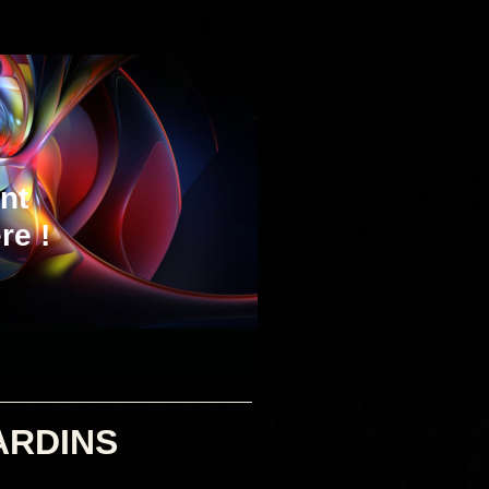
nt
re !
T JARDINS